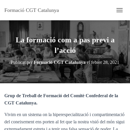
Formació CGT Catalunya
C
A
N
V
I
La formació com a pas previ a
A
L
l’acció
A
N
Publicat per
Formació CGT Catalunya
el
febrer 28, 2021
A
V
E
G
A
C
Grup de Treball de Formació del Comitè Confederal de la
I
CGT Catalunya.
Ó
Vivim en un sistema on la hiperespecialització i compartimentació
del coneixement ens porten al fet que la nostra visió del món sigui
extremadament estreta i a tenir una falsa sensació de poder. La