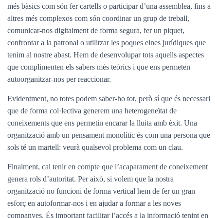
més bàsics com són fer cartells o participar d’una assemblea, fins a
altres més complexos com són coordinar un grup de treball,
comunicar-nos digitalment de forma segura, fer un piquet,
confrontar a la patronal o utilitzar les poques eines jurídiques que
tenim al nostre abast. Hem de desenvolupar tots aquells aspectes
que complimenten els sabers més teòrics i que ens permeten
autoorganitzar-nos per reaccionar.
Evidentment, no totes podem saber-ho tot, però sí que és necessari
que de forma col·lectiva generem una heterogeneïtat de
coneixements que ens permetin encarar la lluita amb èxit. Una
organització amb un pensament monolític és com una persona que
sols té un martell: veurà qualsevol problema com un clau.
Finalment, cal tenir en compte que l’acaparament de coneixement
genera rols d’autoritat. Per això, si volem que la nostra
organització no funcioni de forma vertical hem de fer un gran
esforç en autoformar-nos i en ajudar a formar a les noves
companyes. És important facilitar l’accés a la informació tenint en