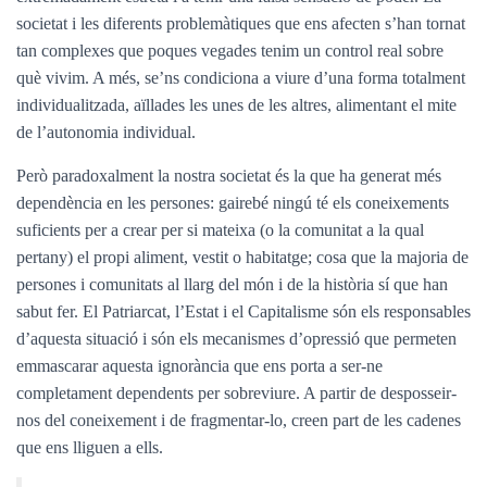
societat i les diferents problemàtiques que ens afecten s’han tornat
tan complexes que poques vegades tenim un control real sobre
què vivim. A més, se’ns condiciona a viure d’una forma totalment
individualitzada, aïllades les unes de les altres, alimentant el mite
de l’autonomia individual.
Però paradoxalment la nostra societat és la que ha generat més
dependència en les persones: gairebé ningú té els coneixements
suficients per a crear per si mateixa (o la comunitat a la qual
pertany) el propi aliment, vestit o habitatge; cosa que la majoria de
persones i comunitats al llarg del món i de la història sí que han
sabut fer. El Patriarcat, l’Estat i el Capitalisme són els responsables
d’aquesta situació i són els mecanismes d’opressió que permeten
emmascarar aquesta ignorància que ens porta a ser-ne
completament dependents per sobreviure. A partir de desposseir-
nos del coneixement i de fragmentar-lo, creen part de les cadenes
que ens lliguen a ells.