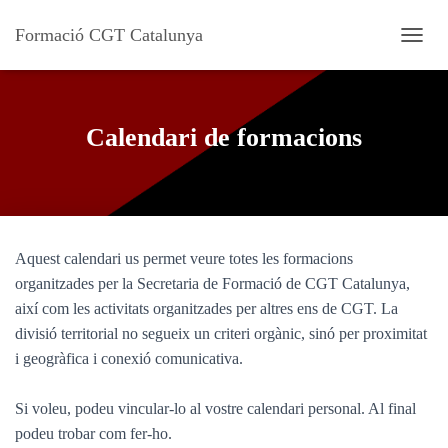
Formació CGT Catalunya
C
A
N
V
I
Calendari de formacions
A
L
A
N
A
V
Aquest calendari us permet veure totes les formacions
E
G
organitzades per la Secretaria de Formació de CGT Catalunya,
A
així com les activitats organitzades per altres ens de CGT. La
C
divisió territorial no segueix un criteri orgànic, sinó per proximitat
I
Ó
i geogràfica i conexió comunicativa.
Si voleu, podeu vincular-lo al vostre calendari personal. Al final
podeu trobar com fer-ho.