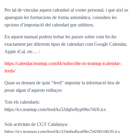
Per tal de vincular aquest calendari al vostre personal, i que així us
apareguin les formacions de forma automàtica, consulteu les
opcions d’importació del calendari que utilitzeu.
En aquest manual podreu trobar les passes sobre com fer-ho
exactament per diferents tipus de calendari com Google Calendar,
Apple iCal, etc… :
https://calendar.teamup.com/kb/subscribe-to-teamup-icalendar-
feeds/
Quan us demani de quin “feed” importar la informació heu de
posar algun d’aquests enllaços:
Tots els calendaris:
https://ics.teamup.com/feed/ks32dq6o8ypt9hs7r6/0.ics
Sols activitats de CGT Catalunya:
https://ics.teamup.com/feed/ks32dq6o8ypt9hs7r6/9010620.ics