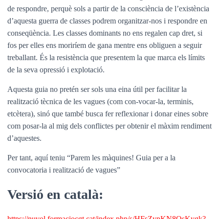
de respondre, perquè sols a partir de la consciència de l’existència
d’aquesta guerra de classes podrem organitzar-nos i respondre en
conseqüència. Les classes dominants no ens regalen cap dret, si
fos per elles ens moriríem de gana mentre ens obliguen a seguir
treballant. És la resistència que presentem la que marca els límits
de la seva opressió i explotació.
Aquesta guia no pretén ser sols una eina útil per facilitar la
realització tècnica de les vagues (com con-vocar-la, terminis,
etcètera), sinó que també busca fer reflexionar i donar eines sobre
com posar-la al mig dels conflictes per obtenir el màxim rendiment
d’aquestes.
Per tant, aquí teniu “Parem les màquines! Guia per a la
convocatoria i realització de vagues”
Versió en català:
https://nuvol.formaciocgt.cat/index.php/s/HFsZypKN8QsKygk?