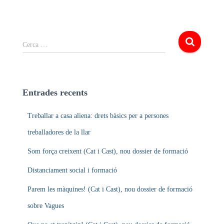
C
Cerca …
e
r
c
a
Entrades recents
:
Treballar a casa aliena: drets bàsics per a persones
treballadores de la llar
Som força creixent (Cat i Cast), nou dossier de formació
Distanciament social i formació
Parem les màquines! (Cat i Cast), nou dossier de formació
sobre Vagues