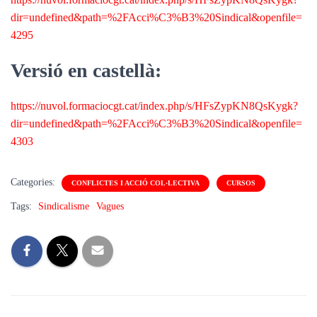
dir=undefined&path=%2FAcci%C3%B3%20Sindical&openfile=
4295
Versió en castellà:
https://nuvol.formaciocgt.cat/index.php/s/HFsZypKN8QsKygk?
dir=undefined&path=%2FAcci%C3%B3%20Sindical&openfile=
4303
Categories:
CONFLICTES I ACCIÓ COL·LECTIVA
CURSOS
Tags:
Sindicalisme
Vagues