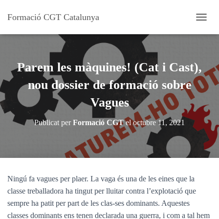
Formació CGT Catalunya
C
A
N
V
I
Parem les màquines! (Cat i Cast),
A
L
nou dossier de formació sobre
A
Vagues
N
A
V
Publicat per
Formació CGT
el
octubre 11, 2021
E
G
A
C
I
Ó
Ningú fa vagues per plaer. La vaga és una de les eines que la
classe treballadora ha tingut per lluitar contra l’explotació que
sempre ha patit per part de les clas-ses dominants. Aquestes
classes dominants ens tenen declarada una guerra, i com a tal hem