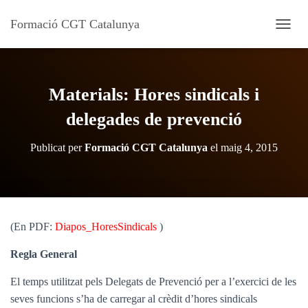
Formació CGT Catalunya
C
A
N
V
I
Materials: Hores sindicals i
A
L
delegades de prevenció
A
N
Publicat per
Formació CGT Catalunya
el
maig 4, 2015
A
V
E
G
A
C
(En PDF:
Diapos_HoresSindicals
)
I
Ó
Regla General
El temps utilitzat pels Delegats de Prevenció per a l’exercici de les
seves funcions s’ha de carregar al crèdit d’hores sindicals