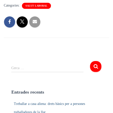
Categories:
SALUT LABORAL
C
Cerca …
e
r
c
a
Entrades recents
:
Treballar a casa aliena: drets bàsics per a persones
treballadores de la llar