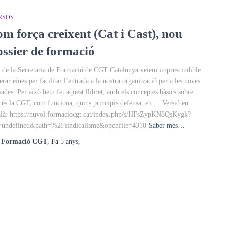
RSOS
om força creixent (Cat i Cast), nou
ossier de formació
 de la Secretaria de Formació de CGT Catalunya veiem imprescindible
erar eines per facilitar l’entrada a la nostra organització per a les noves
liades. Per això hem fet aquest llibret, amb els conceptes bàsics sobre
 és la CGT, com funciona, quins principis defensa, etc… Versió en
alà: https://nuvol.formaciocgt.cat/index.php/s/HFsZypKN8QsKygk?
=undefined&path=%2Fsindicalisme&openfile=4310
Saber més…
r
Formació CGT
, Fa
5 anys
,