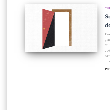
CU
S
d
Des
gen
afi
què
cat
dir
Pe