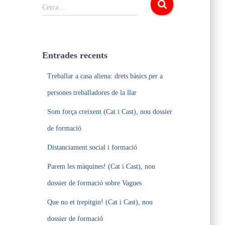
C
Cerca …
e
r
c
a
Entrades recents
:
Treballar a casa aliena: drets bàsics per a
persones treballadores de la llar
Som força creixent (Cat i Cast), nou dossier
de formació
Distanciament social i formació
Parem les màquines! (Cat i Cast), nou
dossier de formació sobre Vagues
Que no et trepitgin! (Cat i Cast), nou
dossier de formació